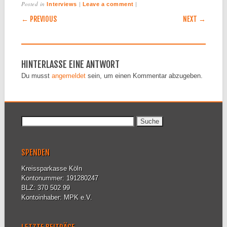
Posted in
|
|
Interviews
Leave a comment
POST NAVIGATION
← PREVIOUS
NEXT →
HINTERLASSE EINE ANTWORT
Du musst
angemeldet
sein, um einen Kommentar abzugeben.
Suche nach:
SPENDEN
Kreissparkasse Köln
Kontonummer: 191280247
BLZ: 370 502 99
Kontoinhaber: MPK e.V.