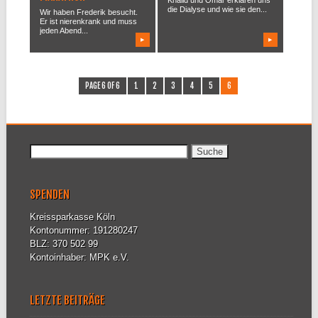
die Dialyse und wie sie den...
Wir haben Frederik besucht.
Er ist nierenkrank und muss
jeden Abend...
▶
▶
PAGE 6 OF 6
1
2
3
4
5
6
Suche nach:
SPENDEN
Kreissparkasse Köln
Kontonummer: 191280247
BLZ: 370 502 99
Kontoinhaber: MPK e.V.
LETZTE BEITRÄGE