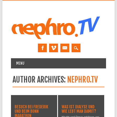
MAIN MENU
Skip to content
MENU
AUTHOR ARCHIVES:
NEPHRO.TV
27.05.08
22.04.08
BESUCH BEI FREDERIK
WAS IST DIALYSE UND
UND BEIM BONN
WIE LEBT MAN DAMIT?
MARATHON
Khalid und Omar erklären uns